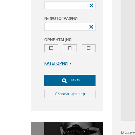
№ ФОТОГРАФИИ
ОРИЕНТАЦИЯ
КАТЕГОРИИ
Армия и ВПК
Досуг, туризм и отдых
Найти
Культура
Медицина
Сбросить фильтр
Наука
Образование
Общество
Окружающая среда
Политика
Минист