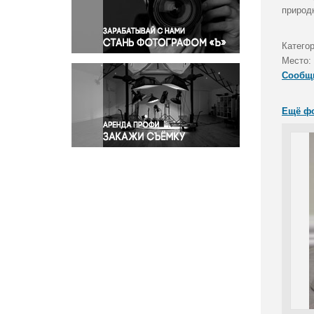
Правосудие
природ
Происшествия и конфликты
Религия
Катего
Место:
Светская жизнь
Сообщ
Спорт
Экология
Ещё ф
Экономика и бизнес