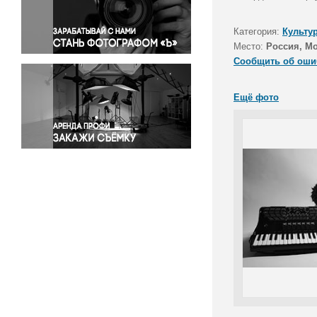
Правосудие
Происшествия и конфликты
Категория:
Культу
Религия
Место:
Россия, М
Сообщить об оши
Светская жизнь
Спорт
Ещё фото
Экология
Экономика и бизнес