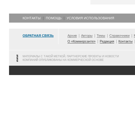
КОНТАКТЫ
ПОМОЩЬ
УСЛОВИЯ ИСПОЛЬЗОВАНИЯ
ОБРАТНАЯ СВЯЗЬ
Архив
Авторы
Темы
Справочники
О «Коммерсанте»
Редакция
Контакты
МАТЕРИАЛЫ С ТАКОЙ МЕТКОЙ, ПАРТНЕРСКИЕ ПРОЕКТЫ И НОВОСТИ
КОМПАНИЙ ОПУБЛИКОВАНЫ НА КОММЕРЧЕСКОЙ ОСНОВЕ