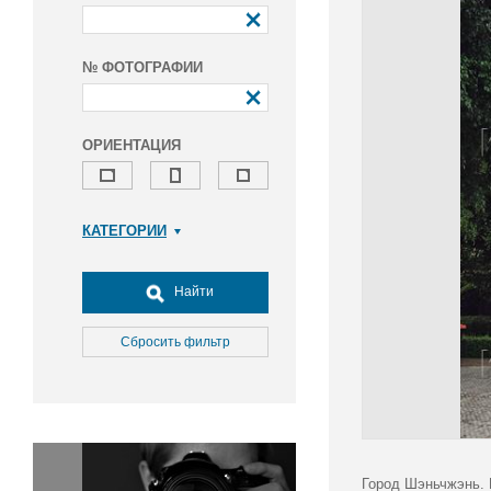
№ ФОТОГРАФИИ
ОРИЕНТАЦИЯ
КАТЕГОРИИ
Армия и ВПК
Досуг, туризм и отдых
Найти
Культура
Медицина
Сбросить фильтр
Наука
Образование
Общество
Окружающая среда
Политика
Город Шэньчжэнь. 