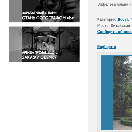
Правосудие
Эйфелева башня и
Происшествия и конфликты
Религия
Категория:
Досуг, 
Место:
Китайская 
Светская жизнь
Сообщить об оши
Спорт
Экология
Ещё фото
Экономика и бизнес