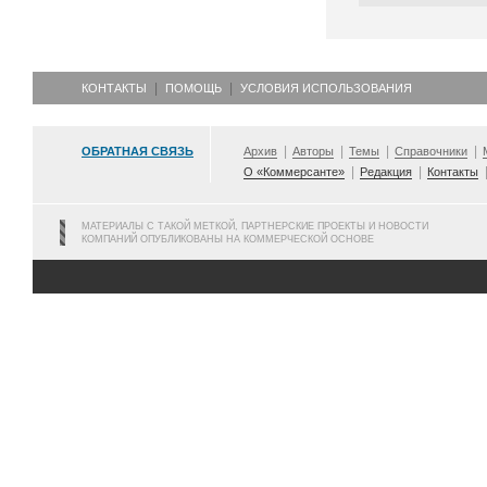
КОНТАКТЫ
ПОМОЩЬ
УСЛОВИЯ ИСПОЛЬЗОВАНИЯ
ОБРАТНАЯ СВЯЗЬ
Архив
Авторы
Темы
Справочники
О «Коммерсанте»
Редакция
Контакты
МАТЕРИАЛЫ С ТАКОЙ МЕТКОЙ, ПАРТНЕРСКИЕ ПРОЕКТЫ И НОВОСТИ
КОМПАНИЙ ОПУБЛИКОВАНЫ НА КОММЕРЧЕСКОЙ ОСНОВЕ