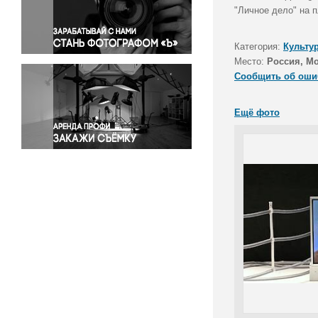
Правосудие
"Личное дело" на 
Происшествия и конфликты
Религия
Категория:
Культу
Место:
Россия, М
Светская жизнь
Сообщить об оши
Спорт
Экология
Ещё фото
Экономика и бизнес