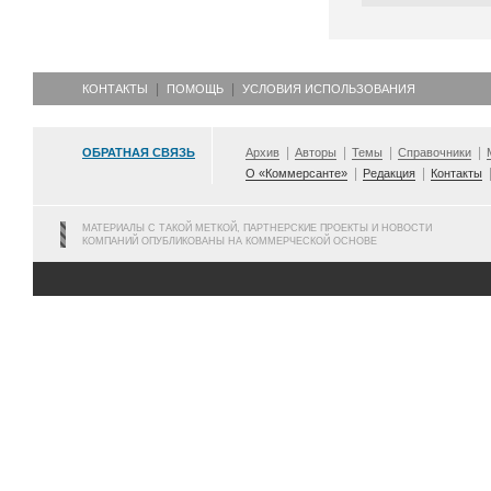
КОНТАКТЫ
ПОМОЩЬ
УСЛОВИЯ ИСПОЛЬЗОВАНИЯ
ОБРАТНАЯ СВЯЗЬ
Архив
Авторы
Темы
Справочники
О «Коммерсанте»
Редакция
Контакты
МАТЕРИАЛЫ С ТАКОЙ МЕТКОЙ, ПАРТНЕРСКИЕ ПРОЕКТЫ И НОВОСТИ
КОМПАНИЙ ОПУБЛИКОВАНЫ НА КОММЕРЧЕСКОЙ ОСНОВЕ