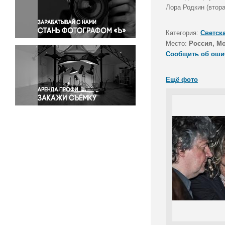
Правосудие
Лора Родкин (втора
Происшествия и конфликты
Религия
Категория:
Светск
Место:
Россия, М
Светская жизнь
Сообщить об оши
Спорт
Экология
Ещё фото
Экономика и бизнес