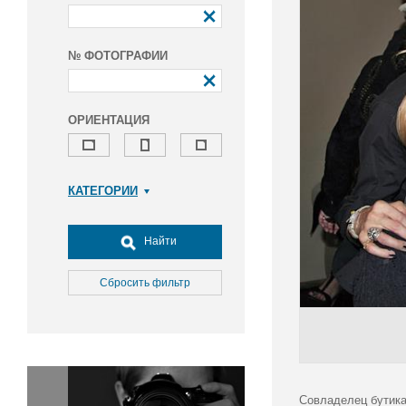
№ ФОТОГРАФИИ
ОРИЕНТАЦИЯ
КАТЕГОРИИ
Армия и ВПК
Досуг, туризм и отдых
Найти
Культура
Медицина
Сбросить фильтр
Наука
Образование
Общество
Окружающая среда
Политика
Совладелец бутика 