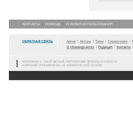
КОНТАКТЫ
ПОМОЩЬ
УСЛОВИЯ ИСПОЛЬЗОВАНИЯ
ОБРАТНАЯ СВЯЗЬ
Архив
Авторы
Темы
Справочники
О «Коммерсанте»
Редакция
Контакты
МАТЕРИАЛЫ С ТАКОЙ МЕТКОЙ, ПАРТНЕРСКИЕ ПРОЕКТЫ И НОВОСТИ
КОМПАНИЙ ОПУБЛИКОВАНЫ НА КОММЕРЧЕСКОЙ ОСНОВЕ