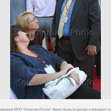
равления МОО "Открытая Россия" Ирина Ясина (в центре) и президент х