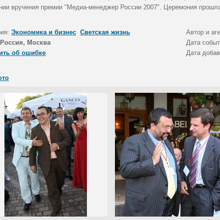
нии вручения премии "Медиа-менеджер России 2007". Церемония прошла
рия:
Экономика и бизнес
Светская жизнь
Автор и аг
Россия, Москва
Дата собы
ить об ошибке
Дата доба
ото