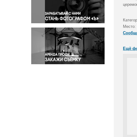
Правосудие
церемо
Происшествия и конфликты
Религия
Катего
Место:
Светская жизнь
Сообщ
Спорт
Экология
Ещё ф
Экономика и бизнес