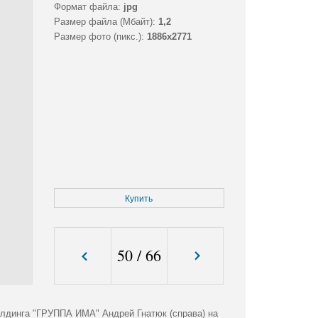
Формат файла:
jpg
Размер файла (Мбайт):
1,2
Размер фото (пикс.):
1886x2771
Купить
50
/
66
олдинга "ГРУППА ИМА" Андрей Гнатюк (справа) на