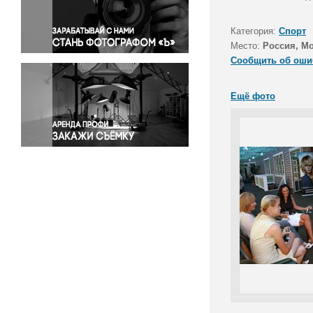
Правосудие
Происшествия и конфликты
Категория:
Спорт
Религия
Место:
Россия, Мо
Сообщить об оши
Светская жизнь
Спорт
Ещё фото
Экология
Экономика и бизнес