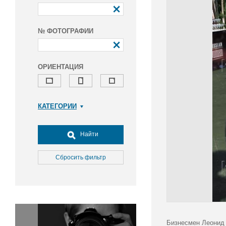
№ ФОТОГРАФИИ
ОРИЕНТАЦИЯ
КАТЕГОРИИ
Армия и ВПК
Досуг, туризм и отдых
Найти
Культура
Медицина
Сбросить фильтр
Наука
Образование
Общество
Окружающая среда
Политика
Бизнесмен Леонид 