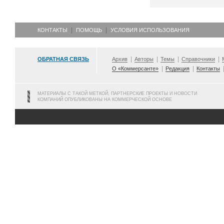
КОНТАКТЫ
ПОМОЩЬ
УСЛОВИЯ ИСПОЛЬЗОВАНИЯ
ОБРАТНАЯ СВЯЗЬ
Архив
Авторы
Темы
Справочники
О «Коммерсанте»
Редакция
Контакты
МАТЕРИАЛЫ С ТАКОЙ МЕТКОЙ, ПАРТНЕРСКИЕ ПРОЕКТЫ И НОВОСТИ
КОМПАНИЙ ОПУБЛИКОВАНЫ НА КОММЕРЧЕСКОЙ ОСНОВЕ