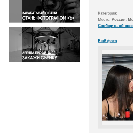
Правосудие
Происшествия и конфликты
Категория:
Религия
Место:
Россия, М
Сообщить об оши
Светская жизнь
Спорт
Ещё фото
Экология
Экономика и бизнес