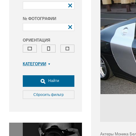
№ ФОТОГРАФИИ
ОРИЕНТАЦИЯ
КАТЕГОРИИ
Армия и ВПК
Досуг, туризм и отдых
Найти
Культура
Медицина
Сбросить фильтр
Наука
Образование
Общество
Окружающая среда
Политика
Актеры Моника Бел