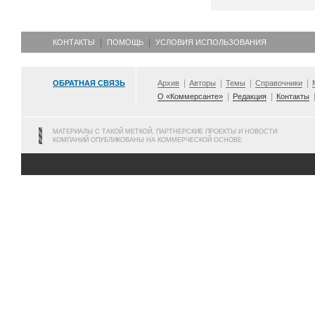
КОНТАКТЫ
ПОМОЩЬ
УСЛОВИЯ ИСПОЛЬЗОВАНИЯ
ОБРАТНАЯ СВЯЗЬ
Архив
Авторы
Темы
Справочники
О «Коммерсанте»
Редакция
Контакты
МАТЕРИАЛЫ С ТАКОЙ МЕТКОЙ, ПАРТНЕРСКИЕ ПРОЕКТЫ И НОВОСТИ
КОМПАНИЙ ОПУБЛИКОВАНЫ НА КОММЕРЧЕСКОЙ ОСНОВЕ