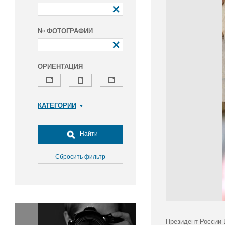
№ ФОТОГРАФИИ
ОРИЕНТАЦИЯ
КАТЕГОРИИ
Армия и ВПК
Досуг, туризм и отдых
Найти
Культура
Медицина
Сбросить фильтр
Наука
Образование
Общество
Окружающая среда
Политика
Президент России 