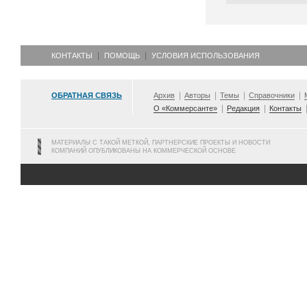
КОНТАКТЫ
ПОМОЩЬ
УСЛОВИЯ ИСПОЛЬЗОВАНИЯ
ОБРАТНАЯ СВЯЗЬ
Архив
Авторы
Темы
Справочники
О «Коммерсанте»
Редакция
Контакты
МАТЕРИАЛЫ С ТАКОЙ МЕТКОЙ, ПАРТНЕРСКИЕ ПРОЕКТЫ И НОВОСТИ
КОМПАНИЙ ОПУБЛИКОВАНЫ НА КОММЕРЧЕСКОЙ ОСНОВЕ