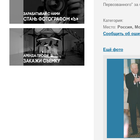
Правосудие
Первозванного" за
Происшествия и конфликты
Религия
Категория:
Место:
Россия, М
Светская жизнь
Сообщить об оши
Спорт
Экология
Ещё фото
Экономика и бизнес