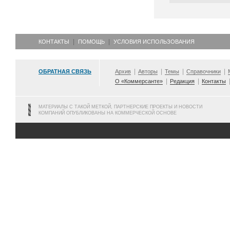
КОНТАКТЫ
ПОМОЩЬ
УСЛОВИЯ ИСПОЛЬЗОВАНИЯ
ОБРАТНАЯ СВЯЗЬ
Архив
Авторы
Темы
Справочники
О «Коммерсанте»
Редакция
Контакты
МАТЕРИАЛЫ С ТАКОЙ МЕТКОЙ, ПАРТНЕРСКИЕ ПРОЕКТЫ И НОВОСТИ
КОМПАНИЙ ОПУБЛИКОВАНЫ НА КОММЕРЧЕСКОЙ ОСНОВЕ