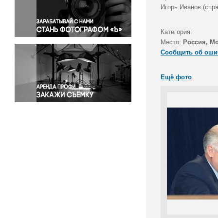
Правосудие
Игорь Иванов (спр
Происшествия и конфликты
Религия
Категория:
Место:
Россия, М
Светская жизнь
Сообщить об оши
Спорт
Экология
Ещё фото
Экономика и бизнес