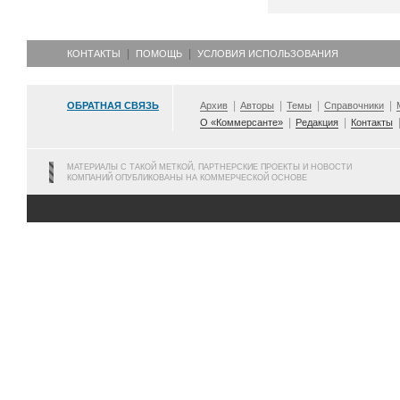
КОНТАКТЫ
ПОМОЩЬ
УСЛОВИЯ ИСПОЛЬЗОВАНИЯ
ОБРАТНАЯ СВЯЗЬ
Архив
Авторы
Темы
Справочники
О «Коммерсанте»
Редакция
Контакты
МАТЕРИАЛЫ С ТАКОЙ МЕТКОЙ, ПАРТНЕРСКИЕ ПРОЕКТЫ И НОВОСТИ
КОМПАНИЙ ОПУБЛИКОВАНЫ НА КОММЕРЧЕСКОЙ ОСНОВЕ