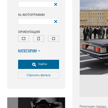
№ ФОТОГРАФИИ
ОРИЕНТАЦИЯ
КАТЕГОРИИ
Армия и ВПК
Досуг, туризм и отдых
Найти
Культура
Медицина
Сбросить фильтр
Наука
Образование
Общество
Окружающая среда
Политика
Репетиция парада,