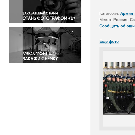
Правосудие
Происшествия и конфликты
Категория:
Армия 
Религия
Место:
Россия, Са
Сообщить об оши
Светская жизнь
Спорт
Ещё фото
Экология
Экономика и бизнес