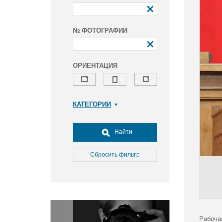
№ ФОТОГРАФИИ
ОРИЕНТАЦИЯ
КАТЕГОРИИ
Армия и ВПК
Досуг, туризм и отдых
Найти
Культура
Медицина
Сбросить фильтр
Наука
Образование
Общество
Окружающая среда
Политика
Рабоча