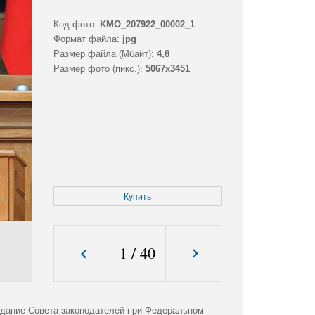
Код фото:
KMO_207922_00002_1
Формат файла:
jpg
Размер файла (Мбайт):
4,8
Размер фото (пикс.):
5067x3451
Купить
1
/
40
едание Совета законодателей при Федеральном