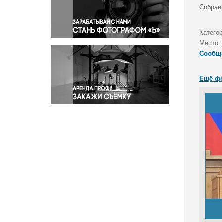
Правосудие
Собран
Происшествия и конфликты
Религия
Катего
Место:
Светская жизнь
Сообщ
Спорт
Экология
Ещё ф
Экономика и бизнес