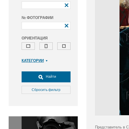
№ ФОТОГРАФИИ
ОРИЕНТАЦИЯ
КАТЕГОРИИ
Армия и ВПК
Досуг, туризм и отдых
Найти
Культура
Медицина
Сбросить фильтр
Наука
Образование
Общество
Окружающая среда
Политика
Представитель в С