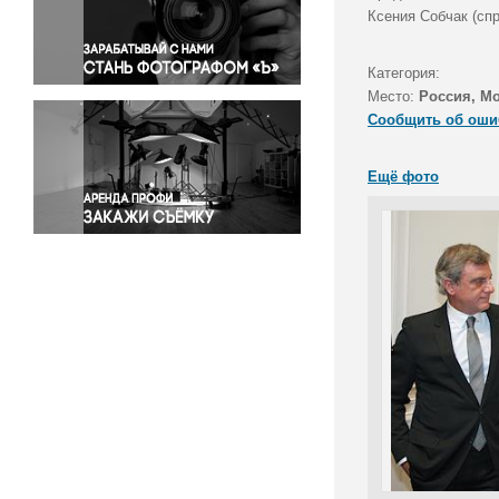
Правосудие
Ксения Собчак (спр
Происшествия и конфликты
Религия
Категория:
Место:
Россия, М
Светская жизнь
Сообщить об оши
Спорт
Экология
Ещё фото
Экономика и бизнес