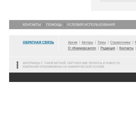
КОНТАКТЫ
ПОМОЩЬ
УСЛОВИЯ ИСПОЛЬЗОВАНИЯ
ОБРАТНАЯ СВЯЗЬ
Архив
Авторы
Темы
Справочники
О «Коммерсанте»
Редакция
Контакты
МАТЕРИАЛЫ С ТАКОЙ МЕТКОЙ, ПАРТНЕРСКИЕ ПРОЕКТЫ И НОВОСТИ
КОМПАНИЙ ОПУБЛИКОВАНЫ НА КОММЕРЧЕСКОЙ ОСНОВЕ