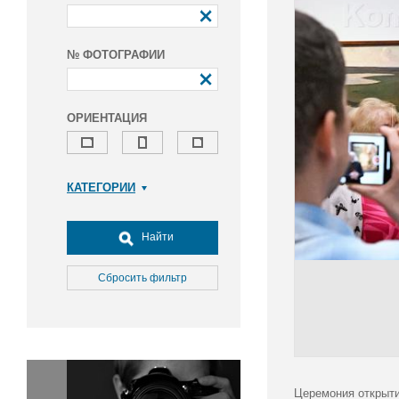
№ ФОТОГРАФИИ
ОРИЕНТАЦИЯ
КАТЕГОРИИ
Армия и ВПК
Досуг, туризм и отдых
Найти
Культура
Медицина
Сбросить фильтр
Наука
Образование
Общество
Окружающая среда
Политика
Церемония открыти