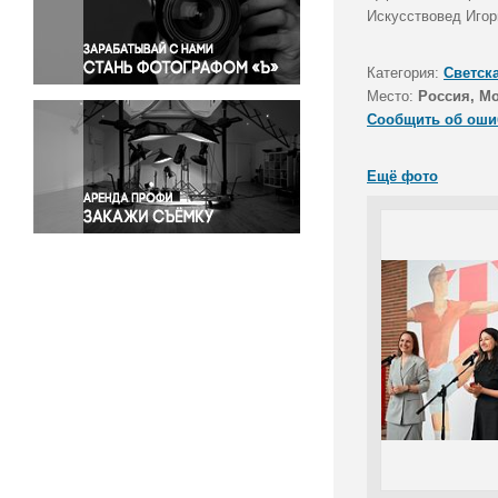
Правосудие
Искусствовед Игор
Происшествия и конфликты
Религия
Категория:
Светск
Место:
Россия, М
Светская жизнь
Сообщить об оши
Спорт
Экология
Ещё фото
Экономика и бизнес