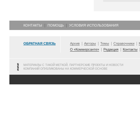
КОНТАКТЫ
ПОМОЩЬ
УСЛОВИЯ ИСПОЛЬЗОВАНИЯ
ОБРАТНАЯ СВЯЗЬ
Архив
Авторы
Темы
Справочники
О «Коммерсанте»
Редакция
Контакты
МАТЕРИАЛЫ С ТАКОЙ МЕТКОЙ, ПАРТНЕРСКИЕ ПРОЕКТЫ И НОВОСТИ
КОМПАНИЙ ОПУБЛИКОВАНЫ НА КОММЕРЧЕСКОЙ ОСНОВЕ