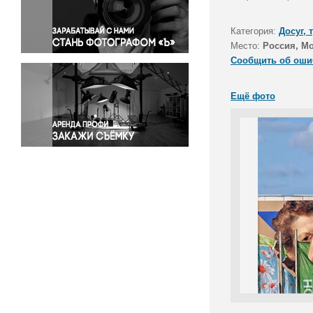
Правосудие
Происшествия и конфликты
Категория:
Досуг, 
Религия
Место:
Россия, М
Сообщить об оши
Светская жизнь
Спорт
Ещё фото
Экология
Экономика и бизнес