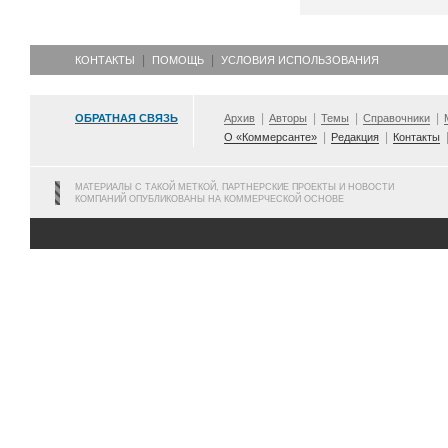
КОНТАКТЫ
ПОМОЩЬ
УСЛОВИЯ ИСПОЛЬЗОВАНИЯ
ОБРАТНАЯ СВЯЗЬ
Архив
Авторы
Темы
Справочники
О «Коммерсанте»
Редакция
Контакты
МАТЕРИАЛЫ С ТАКОЙ МЕТКОЙ, ПАРТНЕРСКИЕ ПРОЕКТЫ И НОВОСТИ
КОМПАНИЙ ОПУБЛИКОВАНЫ НА КОММЕРЧЕСКОЙ ОСНОВЕ