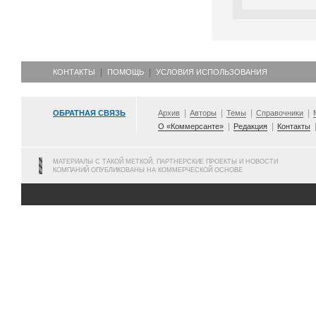
КОНТАКТЫ
ПОМОЩЬ
УСЛОВИЯ ИСПОЛЬЗОВАНИЯ
ОБРАТНАЯ СВЯЗЬ
Архив
Авторы
Темы
Справочники
О «Коммерсанте»
Редакция
Контакты
МАТЕРИАЛЫ С ТАКОЙ МЕТКОЙ, ПАРТНЕРСКИЕ ПРОЕКТЫ И НОВОСТИ
КОМПАНИЙ ОПУБЛИКОВАНЫ НА КОММЕРЧЕСКОЙ ОСНОВЕ