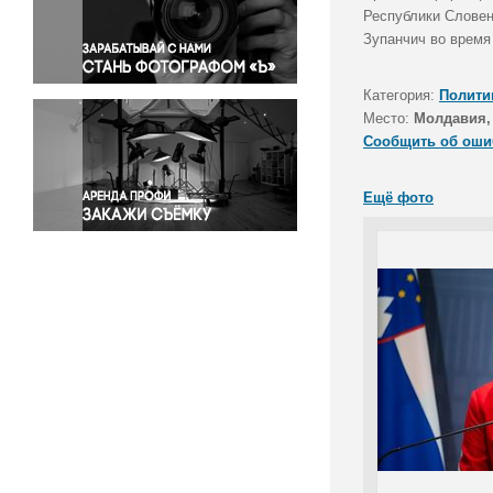
Правосудие
Республики Словен
Зупанчич во время
Происшествия и конфликты
Религия
Категория:
Полити
Светская жизнь
Место:
Молдавия,
Спорт
Сообщить об оши
Экология
Экономика и бизнес
Ещё фото