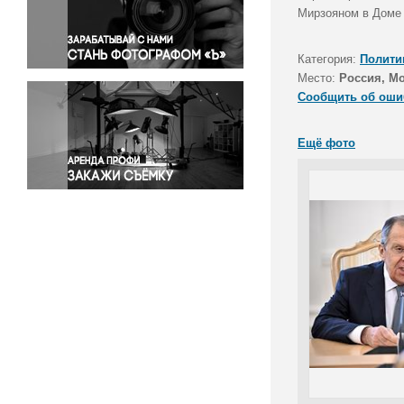
Правосудие
Мирзояном в Доме 
Происшествия и конфликты
Религия
Категория:
Полити
Место:
Россия, М
Светская жизнь
Сообщить об оши
Спорт
Экология
Ещё фото
Экономика и бизнес