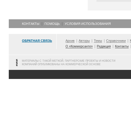
КОНТАКТЫ
ПОМОЩЬ
УСЛОВИЯ ИСПОЛЬЗОВАНИЯ
ОБРАТНАЯ СВЯЗЬ
Архив
Авторы
Темы
Справочники
О «Коммерсанте»
Редакция
Контакты
МАТЕРИАЛЫ С ТАКОЙ МЕТКОЙ, ПАРТНЕРСКИЕ ПРОЕКТЫ И НОВОСТИ
КОМПАНИЙ ОПУБЛИКОВАНЫ НА КОММЕРЧЕСКОЙ ОСНОВЕ