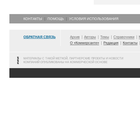
КОНТАКТЫ
ПОМОЩЬ
УСЛОВИЯ ИСПОЛЬЗОВАНИЯ
ОБРАТНАЯ СВЯЗЬ
Архив
Авторы
Темы
Справочники
О «Коммерсанте»
Редакция
Контакты
МАТЕРИАЛЫ С ТАКОЙ МЕТКОЙ, ПАРТНЕРСКИЕ ПРОЕКТЫ И НОВОСТИ
КОМПАНИЙ ОПУБЛИКОВАНЫ НА КОММЕРЧЕСКОЙ ОСНОВЕ