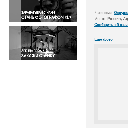
Правосудие
Происшествия и конфликты
Категория:
Окружа
Религия
Место:
Россия, Ад
Сообщить об оши
Светская жизнь
Спорт
Ещё фото
Экология
Экономика и бизнес