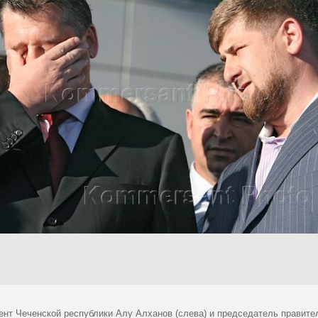
ент Чеченской республики Алу Алханов (слева) и председатель правит