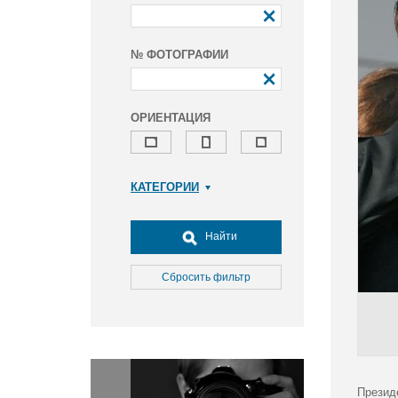
№ ФОТОГРАФИИ
ОРИЕНТАЦИЯ
КАТЕГОРИИ
Армия и ВПК
Досуг, туризм и отдых
Найти
Культура
Медицина
Сбросить фильтр
Наука
Образование
Общество
Окружающая среда
Политика
Презид