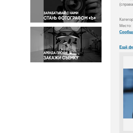
Правосудие
(справ
Происшествия и конфликты
Религия
Категор
Место:
Светская жизнь
Сообщ
Спорт
Экология
Ещё ф
Экономика и бизнес