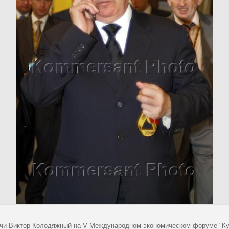
чи Виктор Колодяжный на V Международном экономическом форуме "Ку