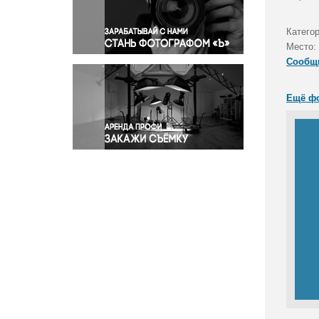
Правосудие
Происшествия и конфликты
Категор
Религия
Место:
Сообщ
Светская жизнь
Спорт
Ещё ф
Экология
Экономика и бизнес