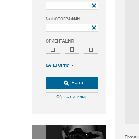
№ ФОТОГРАФИИ
ОРИЕНТАЦИЯ
КАТЕГОРИИ
Армия и ВПК
Досуг, туризм и отдых
Найти
Культура
Медицина
Сбросить фильтр
Наука
Образование
Общество
Окружающая среда
Политика
Праздн