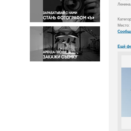
Правосудие
Ленина
Происшествия и конфликты
Религия
Катего
Место:
Светская жизнь
Сообщ
Спорт
Экология
Ещё ф
Экономика и бизнес