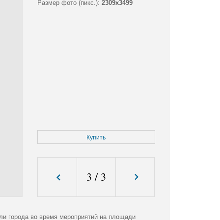
Размер фото (пикс.):
2309x3499
Купить
3
/
3
ли города во время мероприятий на площади