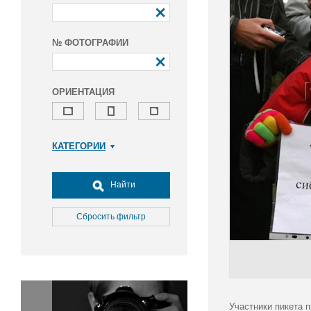
№ ФОТОГРАФИИ
ОРИЕНТАЦИЯ
КАТЕГОРИИ
Армия и ВПК
Досуг, туризм и отдых
Найти
Культура
Медицина
Сбросить фильтр
Наука
Образование
Общество
Окружающая среда
Политика
Участники пикета 