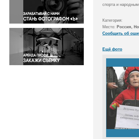
Правосудие
спорта и народным
Происшествия и конфликты
Религия
Категория:
Место:
Россия, Н
Светская жизнь
Сообщить об оши
Спорт
Экология
Ещё фото
Экономика и бизнес