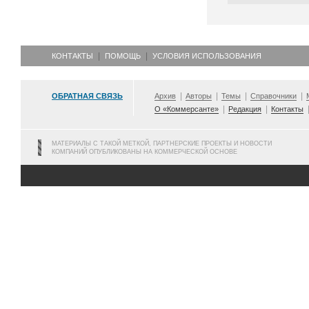
КОНТАКТЫ
ПОМОЩЬ
УСЛОВИЯ ИСПОЛЬЗОВАНИЯ
ОБРАТНАЯ СВЯЗЬ
Архив
Авторы
Темы
Справочники
О «Коммерсанте»
Редакция
Контакты
МАТЕРИАЛЫ С ТАКОЙ МЕТКОЙ, ПАРТНЕРСКИЕ ПРОЕКТЫ И НОВОСТИ
КОМПАНИЙ ОПУБЛИКОВАНЫ НА КОММЕРЧЕСКОЙ ОСНОВЕ