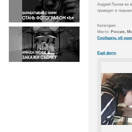
Правосудие
Андрей Пылев во в
проведет в тюрьме 
Происшествия и конфликты
Религия
Категория:
Светская жизнь
Место:
Россия, М
Спорт
Сообщить об оши
Экология
Экономика и бизнес
Ещё фото