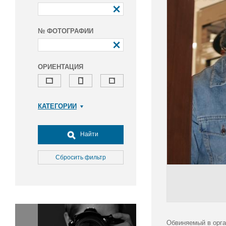
№ ФОТОГРАФИИ
ОРИЕНТАЦИЯ
КАТЕГОРИИ
Армия и ВПК
Досуг, туризм и отдых
Найти
Культура
Медицина
Сбросить фильтр
Наука
Образование
Общество
Окружающая среда
Политика
Обвиняемый в орга