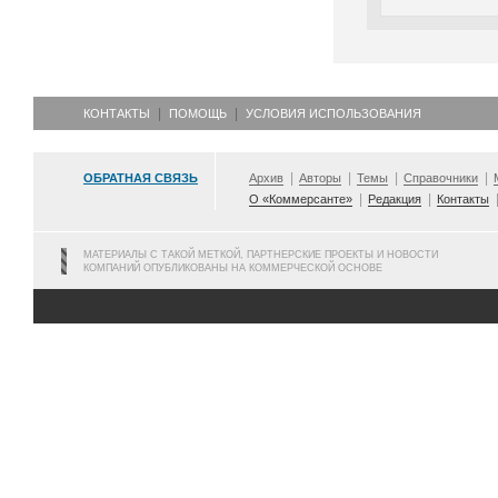
КОНТАКТЫ
ПОМОЩЬ
УСЛОВИЯ ИСПОЛЬЗОВАНИЯ
ОБРАТНАЯ СВЯЗЬ
Архив
Авторы
Темы
Справочники
О «Коммерсанте»
Редакция
Контакты
МАТЕРИАЛЫ С ТАКОЙ МЕТКОЙ, ПАРТНЕРСКИЕ ПРОЕКТЫ И НОВОСТИ
КОМПАНИЙ ОПУБЛИКОВАНЫ НА КОММЕРЧЕСКОЙ ОСНОВЕ