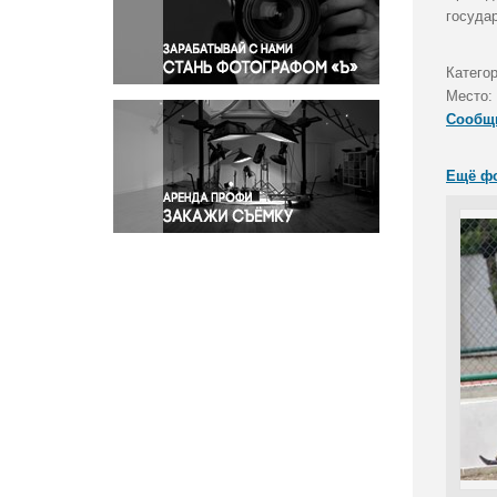
Правосудие
госуда
Происшествия и конфликты
Религия
Категор
Место:
Светская жизнь
Сообщ
Спорт
Экология
Ещё ф
Экономика и бизнес