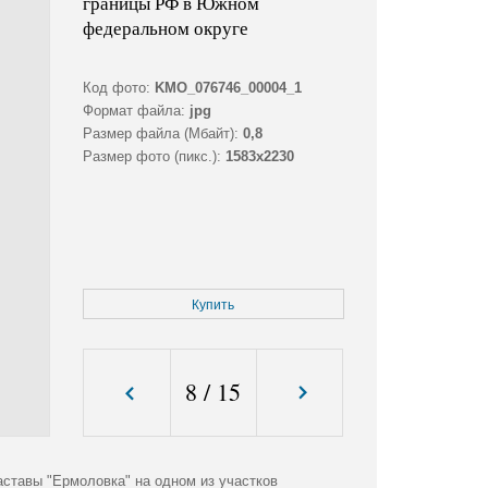
границы РФ в Южном
федеральном округе
Код фото:
KMO_076746_00004_1
Формат файла:
jpg
Размер файла (Мбайт):
0,8
Размер фото (пикс.):
1583x2230
Купить
8
/
15
аставы "Ермоловка" на одном из участков