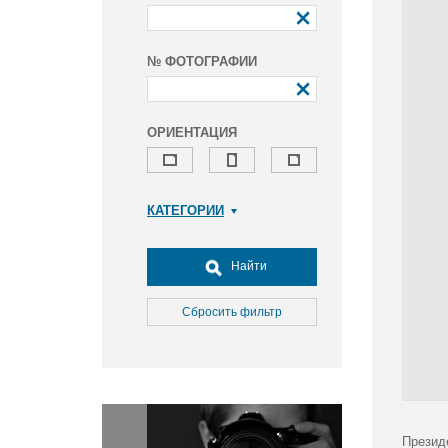
№ ФОТОГРАФИИ
ОРИЕНТАЦИЯ
КАТЕГОРИИ
Армия и ВПК
Досуг, туризм и отдых
Найти
Культура
Медицина
Сбросить фильтр
Наука
Образование
Общество
Окружающая среда
Политика
Презид