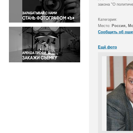
Правосудие
закона "О политич
Происшествия и конфликты
Религия
Категория:
Место:
Россия, М
Светская жизнь
Сообщить об оши
Спорт
Экология
Ещё фото
Экономика и бизнес