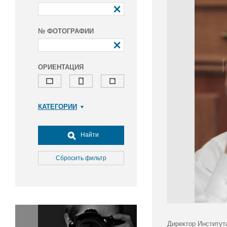
№ ФОТОГРАФИИ
ОРИЕНТАЦИЯ
КАТЕГОРИИ
Армия и ВПК
Досуг, туризм и отдых
Найти
Культура
Медицина
Сбросить фильтр
Наука
Образование
Общество
Окружающая среда
Политика
Директор Институт