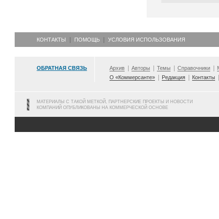
КОНТАКТЫ
ПОМОЩЬ
УСЛОВИЯ ИСПОЛЬЗОВАНИЯ
ОБРАТНАЯ СВЯЗЬ
Архив
Авторы
Темы
Справочники
О «Коммерсанте»
Редакция
Контакты
МАТЕРИАЛЫ С ТАКОЙ МЕТКОЙ, ПАРТНЕРСКИЕ ПРОЕКТЫ И НОВОСТИ
КОМПАНИЙ ОПУБЛИКОВАНЫ НА КОММЕРЧЕСКОЙ ОСНОВЕ