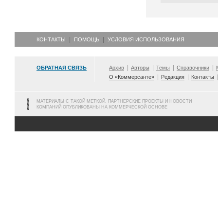
КОНТАКТЫ
ПОМОЩЬ
УСЛОВИЯ ИСПОЛЬЗОВАНИЯ
ОБРАТНАЯ СВЯЗЬ
Архив
Авторы
Темы
Справочники
О «Коммерсанте»
Редакция
Контакты
МАТЕРИАЛЫ С ТАКОЙ МЕТКОЙ, ПАРТНЕРСКИЕ ПРОЕКТЫ И НОВОСТИ
КОМПАНИЙ ОПУБЛИКОВАНЫ НА КОММЕРЧЕСКОЙ ОСНОВЕ