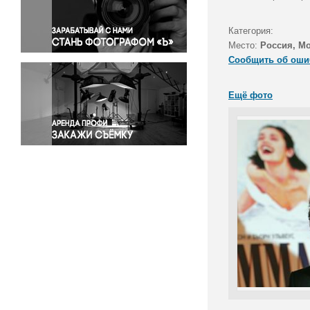
Правосудие
Происшествия и конфликты
Категория:
Религия
Место:
Россия, М
Сообщить об оши
Светская жизнь
Спорт
Ещё фото
Экология
Экономика и бизнес