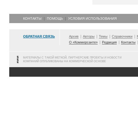
КОНТАКТЫ
ПОМОЩЬ
УСЛОВИЯ ИСПОЛЬЗОВАНИЯ
ОБРАТНАЯ СВЯЗЬ
Архив
Авторы
Темы
Справочники
О «Коммерсанте»
Редакция
Контакты
МАТЕРИАЛЫ С ТАКОЙ МЕТКОЙ, ПАРТНЕРСКИЕ ПРОЕКТЫ И НОВОСТИ
КОМПАНИЙ ОПУБЛИКОВАНЫ НА КОММЕРЧЕСКОЙ ОСНОВЕ