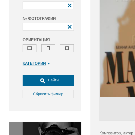
№ ФОТОГРАФИИ
ОРИЕНТАЦИЯ
КАТЕГОРИИ
Армия и ВПК
Досуг, туризм и отдых
Найти
Культура
Медицина
Сбросить фильтр
Наука
Образование
Общество
Окружающая среда
Политика
Композитор, актер