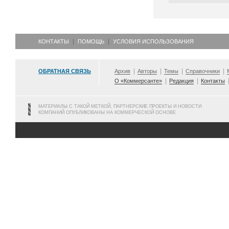
КОНТАКТЫ
ПОМОЩЬ
УСЛОВИЯ ИСПОЛЬЗОВАНИЯ
ОБРАТНАЯ СВЯЗЬ
Архив
Авторы
Темы
Справочники
О «Коммерсанте»
Редакция
Контакты
МАТЕРИАЛЫ С ТАКОЙ МЕТКОЙ, ПАРТНЕРСКИЕ ПРОЕКТЫ И НОВОСТИ
КОМПАНИЙ ОПУБЛИКОВАНЫ НА КОММЕРЧЕСКОЙ ОСНОВЕ