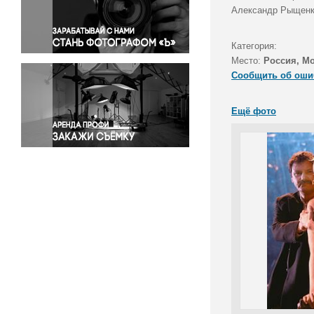
Правосудие
Александр Рыщенко
Происшествия и конфликты
Религия
Категория:
Место:
Россия, М
Светская жизнь
Сообщить об оши
Спорт
Экология
Ещё фото
Экономика и бизнес