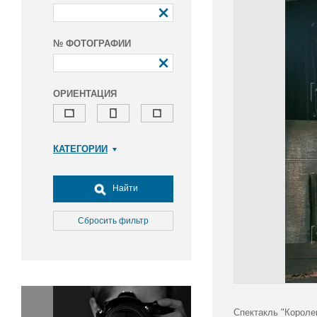
№ ФОТОГРАФИИ
ОРИЕНТАЦИЯ
КАТЕГОРИИ
Армия и ВПК
Досуг, туризм и отдых
Найти
Культура
Медицина
Сбросить фильтр
Наука
Образование
Общество
Окружающая среда
Политика
Спектакль "Короле