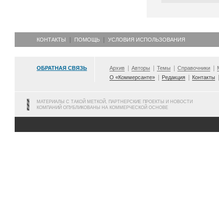
КОНТАКТЫ
ПОМОЩЬ
УСЛОВИЯ ИСПОЛЬЗОВАНИЯ
ОБРАТНАЯ СВЯЗЬ
Архив
Авторы
Темы
Справочники
О «Коммерсанте»
Редакция
Контакты
МАТЕРИАЛЫ С ТАКОЙ МЕТКОЙ, ПАРТНЕРСКИЕ ПРОЕКТЫ И НОВОСТИ
КОМПАНИЙ ОПУБЛИКОВАНЫ НА КОММЕРЧЕСКОЙ ОСНОВЕ