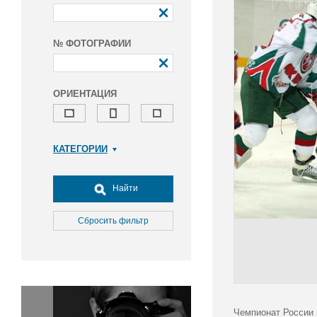
№ ФОТОГРАФИИ
ОРИЕНТАЦИЯ
КАТЕГОРИИ
Армия и ВПК
Досуг, туризм и отдых
Найти
Культура
Медицина
Сбросить фильтр
Наука
Образование
Общество
Окружающая среда
Политика
Чемпионат России п