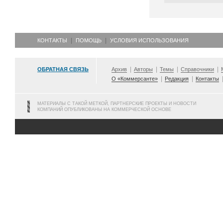
КОНТАКТЫ
ПОМОЩЬ
УСЛОВИЯ ИСПОЛЬЗОВАНИЯ
ОБРАТНАЯ СВЯЗЬ
Архив
Авторы
Темы
Справочники
О «Коммерсанте»
Редакция
Контакты
МАТЕРИАЛЫ С ТАКОЙ МЕТКОЙ, ПАРТНЕРСКИЕ ПРОЕКТЫ И НОВОСТИ
КОМПАНИЙ ОПУБЛИКОВАНЫ НА КОММЕРЧЕСКОЙ ОСНОВЕ