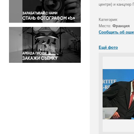
Правосудие
центре) и канцлер
Происшествия и конфликты
Религия
Категория:
Место:
Франция
Светская жизнь
Сообщить об оши
Спорт
Экология
Ещё фото
Экономика и бизнес