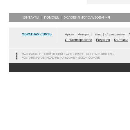
КОНТАКТЫ
ПОМОЩЬ
УСЛОВИЯ ИСПОЛЬЗОВАНИЯ
ОБРАТНАЯ СВЯЗЬ
Архив
Авторы
Темы
Справочники
О «Коммерсанте»
Редакция
Контакты
МАТЕРИАЛЫ С ТАКОЙ МЕТКОЙ, ПАРТНЕРСКИЕ ПРОЕКТЫ И НОВОСТИ
КОМПАНИЙ ОПУБЛИКОВАНЫ НА КОММЕРЧЕСКОЙ ОСНОВЕ