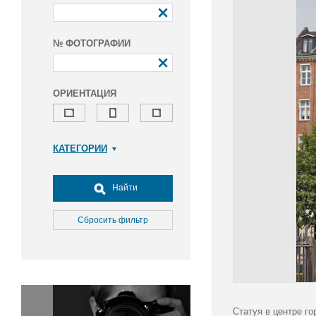
№ ФОТОГРАФИИ
ОРИЕНТАЦИЯ
КАТЕГОРИИ
Армия и ВПК
Досуг, туризм и отдых
Найти
Культура
Медицина
Сбросить фильтр
Наука
Образование
Общество
Окружающая среда
Политика
Статуя в центре го