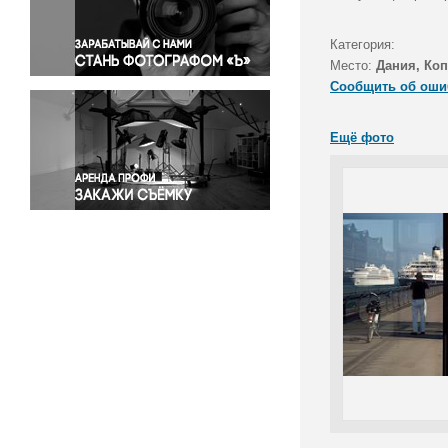
Правосудие
Происшествия и конфликты
Категория:
Религия
Место:
Дания, Коп
Сообщить об оши
Светская жизнь
Спорт
Ещё фото
Экология
Экономика и бизнес