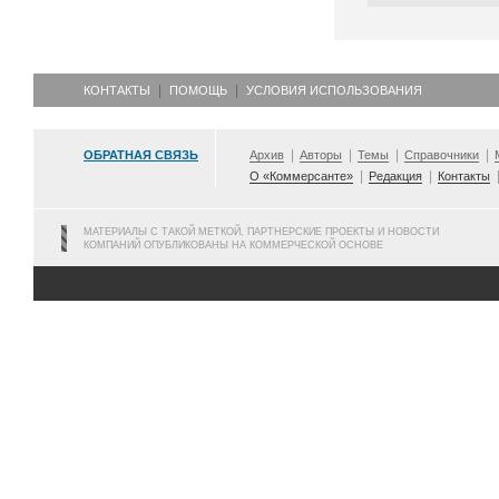
КОНТАКТЫ
ПОМОЩЬ
УСЛОВИЯ ИСПОЛЬЗОВАНИЯ
ОБРАТНАЯ СВЯЗЬ
Архив
Авторы
Темы
Справочники
О «Коммерсанте»
Редакция
Контакты
МАТЕРИАЛЫ С ТАКОЙ МЕТКОЙ, ПАРТНЕРСКИЕ ПРОЕКТЫ И НОВОСТИ
КОМПАНИЙ ОПУБЛИКОВАНЫ НА КОММЕРЧЕСКОЙ ОСНОВЕ