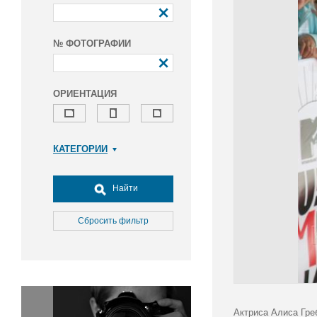
№ ФОТОГРАФИИ
ОРИЕНТАЦИЯ
КАТЕГОРИИ
Армия и ВПК
Досуг, туризм и отдых
Найти
Культура
Медицина
Сбросить фильтр
Наука
Образование
Общество
Окружающая среда
Политика
Актриса Алиса Гре