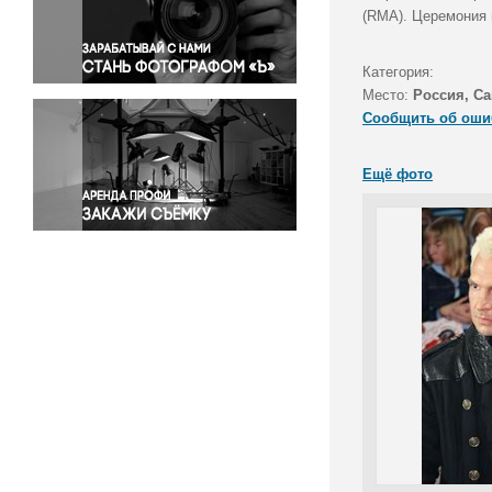
Правосудие
(RMA). Церемония 
Происшествия и конфликты
Религия
Категория:
Место:
Россия, Са
Светская жизнь
Сообщить об оши
Спорт
Экология
Ещё фото
Экономика и бизнес