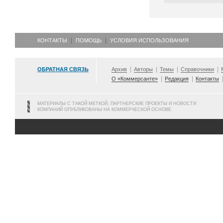
КОНТАКТЫ
ПОМОЩЬ
УСЛОВИЯ ИСПОЛЬЗОВАНИЯ
ОБРАТНАЯ СВЯЗЬ
Архив
Авторы
Темы
Справочники
О «Коммерсанте»
Редакция
Контакты
МАТЕРИАЛЫ С ТАКОЙ МЕТКОЙ, ПАРТНЕРСКИЕ ПРОЕКТЫ И НОВОСТИ
КОМПАНИЙ ОПУБЛИКОВАНЫ НА КОММЕРЧЕСКОЙ ОСНОВЕ