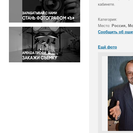
Правосудие
кабинете.
Происшествия и конфликты
Религия
Категория:
Место:
Россия, М
Светская жизнь
Сообщить об оши
Спорт
Экология
Ещё фото
Экономика и бизнес