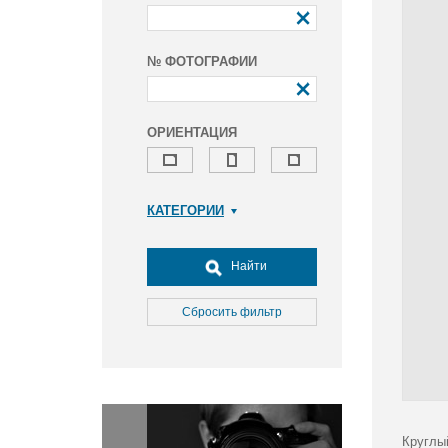
№ ФОТОГРАФИИ
ОРИЕНТАЦИЯ
КАТЕГОРИИ
Армия и ВПК
Досуг, туризм и отдых
Найти
Культура
Медицина
Сбросить фильтр
Наука
Образование
Общество
Окружающая среда
Политика
Круглы