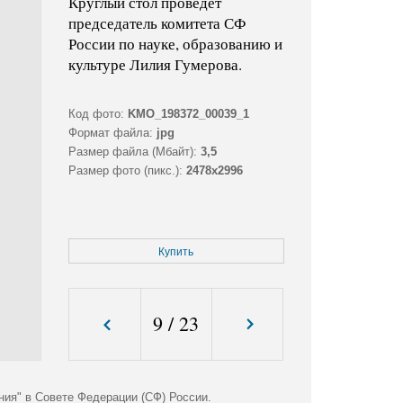
Круглый стол проведет
председатель комитета СФ
России по науке, образованию и
культуре Лилия Гумерова.
Код фото:
KMO_198372_00039_1
Формат файла:
jpg
Размер файла (Мбайт):
3,5
Размер фото (пикс.):
2478x2996
Купить
9
/
23
ния" в Совете Федерации (СФ) России.