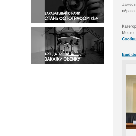
Правосудие
Замест
образов
Происшествия и конфликты
Религия
Катего
Светская жизнь
Место:
Спорт
Сообщ
Экология
Экономика и бизнес
Ещё ф