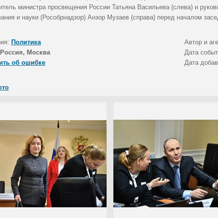
итель министра просвещения России Татьяна Васильева (слева) и руко
ания и науки (Рособрнадзор) Анзор Музаев (справа) перед началом засе
рия:
Политика
Автор и аг
Россия, Москва
Дата собы
ить об ошибке
Дата доба
ото