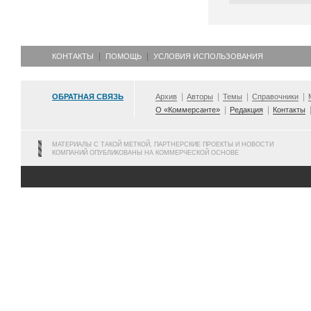
КОНТАКТЫ
ПОМОЩЬ
УСЛОВИЯ ИСПОЛЬЗОВАНИЯ
ОБРАТНАЯ СВЯЗЬ
Архив
Авторы
Темы
Справочники
О «Коммерсанте»
Редакция
Контакты
МАТЕРИАЛЫ С ТАКОЙ МЕТКОЙ, ПАРТНЕРСКИЕ ПРОЕКТЫ И НОВОСТИ
КОМПАНИЙ ОПУБЛИКОВАНЫ НА КОММЕРЧЕСКОЙ ОСНОВЕ