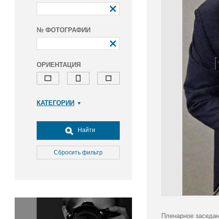
№ ФОТОГРАФИИ
ОРИЕНТАЦИЯ
КАТЕГОРИИ
Армия и ВПК
Досуг, туризм и отдых
Найти
Культура
Медицина
Сбросить фильтр
Наука
Образование
Общество
Окружающая среда
Политика
Пленарное заседан