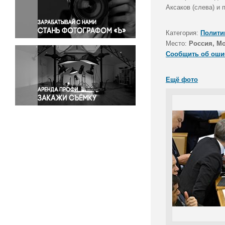
Правосудие
Аксаков (слева) и
Происшествия и конфликты
Религия
Категория:
Полити
Место:
Россия, М
Светская жизнь
Сообщить об оши
Спорт
Экология
Ещё фото
Экономика и бизнес