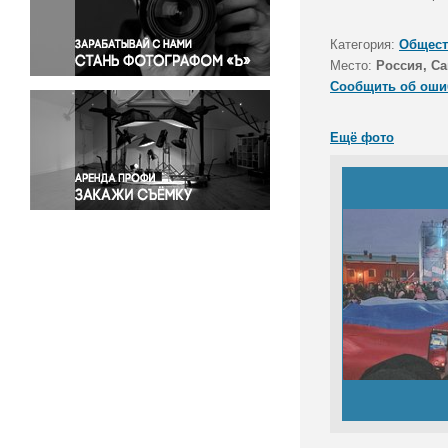
Правосудие
Происшествия и конфликты
Категория:
Общест
Религия
Место:
Россия, Са
Сообщить об оши
Светская жизнь
Спорт
Ещё фото
Экология
Экономика и бизнес