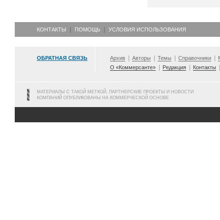
КОНТАКТЫ
ПОМОЩЬ
УСЛОВИЯ ИСПОЛЬЗОВАНИЯ
ОБРАТНАЯ СВЯЗЬ
Архив
Авторы
Темы
Справочники
О «Коммерсанте»
Редакция
Контакты
МАТЕРИАЛЫ С ТАКОЙ МЕТКОЙ, ПАРТНЕРСКИЕ ПРОЕКТЫ И НОВОСТИ
КОМПАНИЙ ОПУБЛИКОВАНЫ НА КОММЕРЧЕСКОЙ ОСНОВЕ