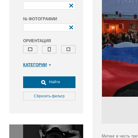
№ ФОТОГРАФИИ
ОРИЕНТАЦИЯ
КАТЕГОРИИ
Армия и ВПК
Досуг, туризм и отдых
Найти
Культура
Медицина
Сбросить фильтр
Наука
Образование
Общество
Окружающая среда
Политика
Митинг в честь тр