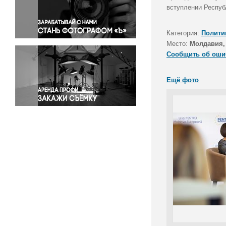
Правосудие
вступлении Респуб
Происшествия и конфликты
Религия
Категория:
Полити
Место:
Молдавия,
Светская жизнь
Сообщить об оши
Спорт
Экология
Ещё фото
Экономика и бизнес