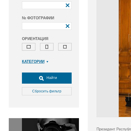
№ ФОТОГРАФИИ
ОРИЕНТАЦИЯ
КАТЕГОРИИ
Армия и ВПК
Досуг, туризм и отдых
Найти
Культура
Медицина
Сбросить фильтр
Наука
Образование
Общество
Окружающая среда
Политика
Президент Республ