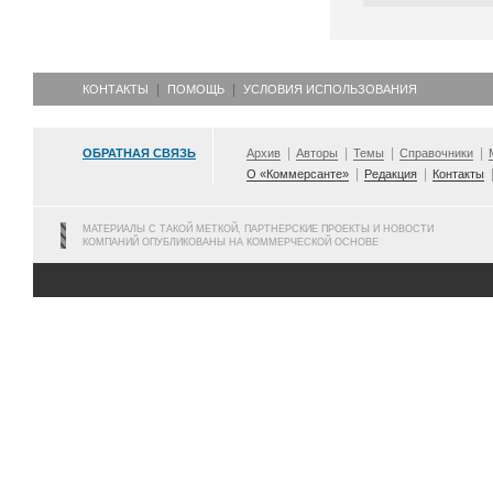
КОНТАКТЫ
ПОМОЩЬ
УСЛОВИЯ ИСПОЛЬЗОВАНИЯ
ОБРАТНАЯ СВЯЗЬ
Архив
Авторы
Темы
Справочники
О «Коммерсанте»
Редакция
Контакты
МАТЕРИАЛЫ С ТАКОЙ МЕТКОЙ, ПАРТНЕРСКИЕ ПРОЕКТЫ И НОВОСТИ
КОМПАНИЙ ОПУБЛИКОВАНЫ НА КОММЕРЧЕСКОЙ ОСНОВЕ