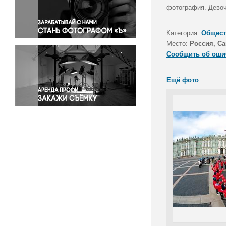
Правосудие
фотография. Девоч
Происшествия и конфликты
Религия
Категория:
Общест
Место:
Россия, Са
Светская жизнь
Сообщить об оши
Спорт
Экология
Ещё фото
Экономика и бизнес