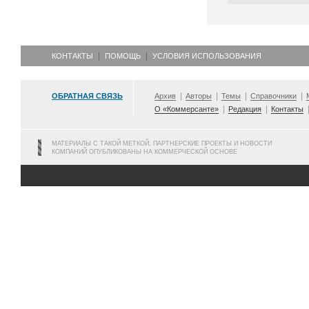
КОНТАКТЫ
ПОМОЩЬ
УСЛОВИЯ ИСПОЛЬЗОВАНИЯ
ОБРАТНАЯ СВЯЗЬ
Архив
Авторы
Темы
Справочники
О «Коммерсанте»
Редакция
Контакты
МАТЕРИАЛЫ С ТАКОЙ МЕТКОЙ, ПАРТНЕРСКИЕ ПРОЕКТЫ И НОВОСТИ
КОМПАНИЙ ОПУБЛИКОВАНЫ НА КОММЕРЧЕСКОЙ ОСНОВЕ