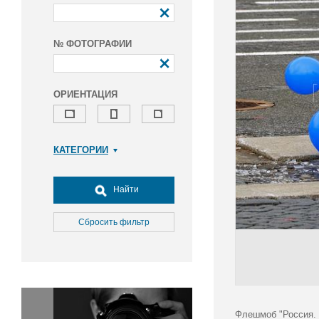
№ ФОТОГРАФИИ
ОРИЕНТАЦИЯ
КАТЕГОРИИ
Армия и ВПК
Досуг, туризм и отдых
Найти
Культура
Медицина
Сбросить фильтр
Наука
Образование
Общество
Окружающая среда
Политика
Флешмоб "Россия. 