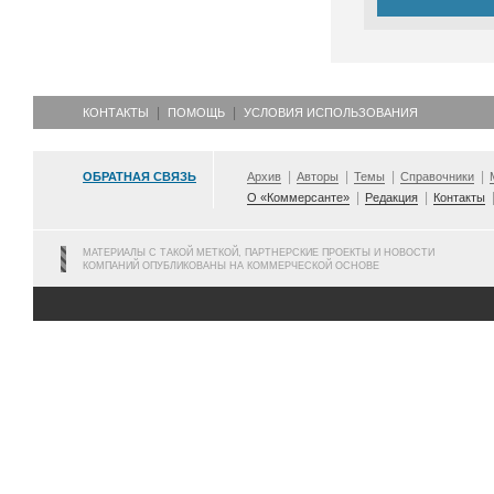
КОНТАКТЫ
ПОМОЩЬ
УСЛОВИЯ ИСПОЛЬЗОВАНИЯ
ОБРАТНАЯ СВЯЗЬ
Архив
Авторы
Темы
Справочники
О «Коммерсанте»
Редакция
Контакты
МАТЕРИАЛЫ С ТАКОЙ МЕТКОЙ, ПАРТНЕРСКИЕ ПРОЕКТЫ И НОВОСТИ
КОМПАНИЙ ОПУБЛИКОВАНЫ НА КОММЕРЧЕСКОЙ ОСНОВЕ