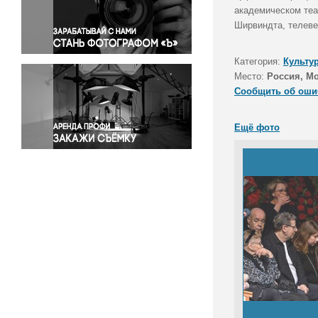
Правосудие
академическом теа
Ширвиндта, телеве
Происшествия и конфликты
Религия
Категория:
Культу
Светская жизнь
Место:
Россия, М
Спорт
Сообщить об оши
Экология
Экономика и бизнес
Ещё фото