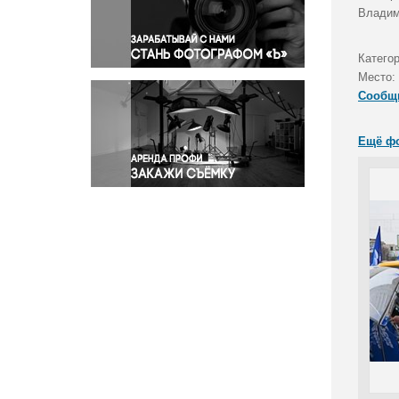
Правосудие
Владим
Происшествия и конфликты
Религия
Катего
Место:
Светская жизнь
Сообщ
Спорт
Экология
Ещё ф
Экономика и бизнес