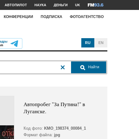
АВТОПИЛОТ
НАУКА
ДЕНЬГИ
UK
КОНФЕРЕНЦИИ
ПОДПИСКА
ФОТОАГЕНТСТВО
RU
EN
Найти
Автопробег "За Путина!" в
Луганске.
Код фото:
KMO_198374_00084_1
Формат файла:
jpg