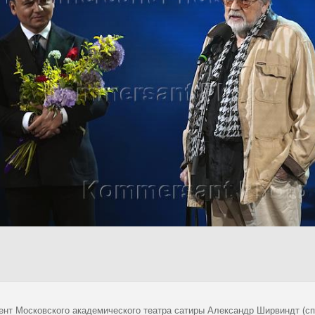
ент Московского академического театра сатиры Александр Ширвиндт (сп