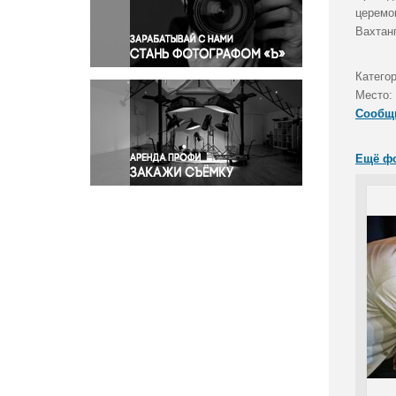
Правосудие
церемо
Вахтан
Происшествия и конфликты
Религия
Катего
Светская жизнь
Место:
Спорт
Сообщ
Экология
Экономика и бизнес
Ещё ф