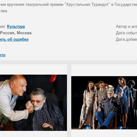
нии вручения театральной премии "Хрустальная Турандот" в Государств
гова
рия:
Культура
Автор и аг
Россия, Москва
Дата собы
ить об ошибке
Дата доба
ото