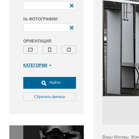
№ ФОТОГРАФИИ
ОРИЕНТАЦИЯ
КАТЕГОРИИ
Армия и ВПК
Досуг, туризм и отдых
Найти
Культура
Медицина
Сбросить фильтр
Наука
Образование
Общество
Окружающая среда
Политика
Виды Москвы. Жанр