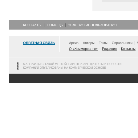
КОНТАКТЫ
ПОМОЩЬ
УСЛОВИЯ ИСПОЛЬЗОВАНИЯ
ОБРАТНАЯ СВЯЗЬ
Архив
Авторы
Темы
Справочники
О «Коммерсанте»
Редакция
Контакты
МАТЕРИАЛЫ С ТАКОЙ МЕТКОЙ, ПАРТНЕРСКИЕ ПРОЕКТЫ И НОВОСТИ
КОМПАНИЙ ОПУБЛИКОВАНЫ НА КОММЕРЧЕСКОЙ ОСНОВЕ