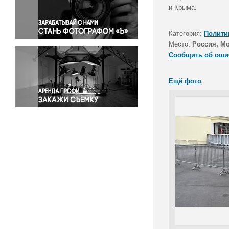
Правосудие
и Крыма.
Происшествия и конфликты
Религия
Категория:
Полити
Место:
Россия, М
Светская жизнь
Сообщить об оши
Спорт
Экология
Ещё фото
Экономика и бизнес