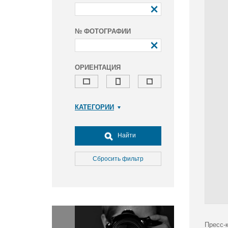
№ ФОТОГРАФИИ
ОРИЕНТАЦИЯ
КАТЕГОРИИ
Армия и ВПК
Досуг, туризм и отдых
Найти
Культура
Медицина
Сбросить фильтр
Наука
Образование
Общество
Окружающая среда
Политика
Пресс-