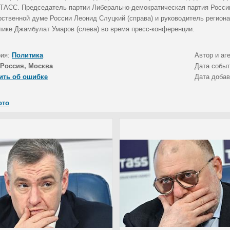
 ТАСС. Председатель партии Либерально-демократическая партия Росси
рственной думе России Леонид Слуцкий (справа) и руководитель регион
лике Джамбулат Умаров (слева) во время пресс-конференции.
рия:
Политика
Автор и аг
Россия, Москва
Дата собы
ить об ошибке
Дата доба
ото