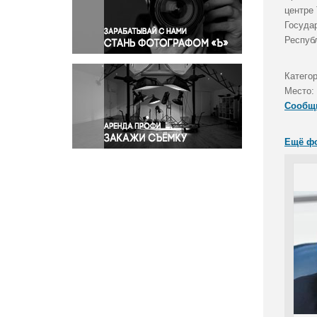
Правосудие
центре
Госуда
Происшествия и конфликты
Респуб
Религия
Светская жизнь
Катего
Спорт
Место:
Экология
Сообщ
Экономика и бизнес
Ещё ф