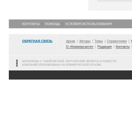
КОНТАКТЫ
ПОМОЩЬ
УСЛОВИЯ ИСПОЛЬЗОВАНИЯ
ОБРАТНАЯ СВЯЗЬ
Архив
Авторы
Темы
Справочники
О «Коммерсанте»
Редакция
Контакты
МАТЕРИАЛЫ С ТАКОЙ МЕТКОЙ, ПАРТНЕРСКИЕ ПРОЕКТЫ И НОВОСТИ
КОМПАНИЙ ОПУБЛИКОВАНЫ НА КОММЕРЧЕСКОЙ ОСНОВЕ