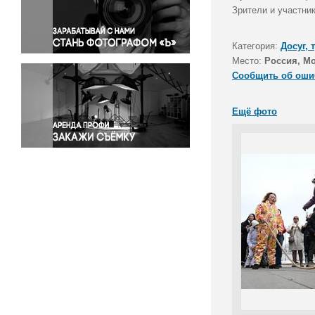
Правосудие
Зрители и участни
Происшествия и конфликты
Религия
Категория:
Досуг, 
Место:
Россия, М
Светская жизнь
Сообщить об оши
Спорт
Экология
Ещё фото
Экономика и бизнес