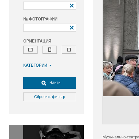
№ ФОТОГРАФИИ
ОРИЕНТАЦИЯ
КАТЕГОРИИ
Армия и ВПК
Досуг, туризм и отдых
Найти
Культура
Медицина
Сбросить фильтр
Наука
Образование
Общество
Окружающая среда
Политика
Музыкально-театра