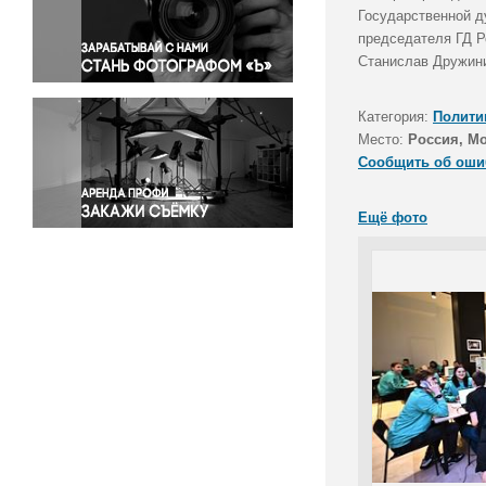
Правосудие
Государственной д
председателя ГД Р
Происшествия и конфликты
Станислав Дружини
Религия
Светская жизнь
Категория:
Полити
Спорт
Место:
Россия, М
Экология
Сообщить об оши
Экономика и бизнес
Ещё фото