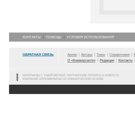
КОНТАКТЫ
ПОМОЩЬ
УСЛОВИЯ ИСПОЛЬЗОВАНИЯ
ОБРАТНАЯ СВЯЗЬ
Архив
Авторы
Темы
Справочники
О «Коммерсанте»
Редакция
Контакты
МАТЕРИАЛЫ С ТАКОЙ МЕТКОЙ, ПАРТНЕРСКИЕ ПРОЕКТЫ И НОВОСТИ
КОМПАНИЙ ОПУБЛИКОВАНЫ НА КОММЕРЧЕСКОЙ ОСНОВЕ