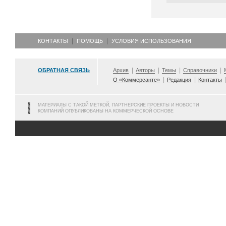
КОНТАКТЫ
ПОМОЩЬ
УСЛОВИЯ ИСПОЛЬЗОВАНИЯ
ОБРАТНАЯ СВЯЗЬ
Архив
Авторы
Темы
Справочники
О «Коммерсанте»
Редакция
Контакты
МАТЕРИАЛЫ С ТАКОЙ МЕТКОЙ, ПАРТНЕРСКИЕ ПРОЕКТЫ И НОВОСТИ
КОМПАНИЙ ОПУБЛИКОВАНЫ НА КОММЕРЧЕСКОЙ ОСНОВЕ