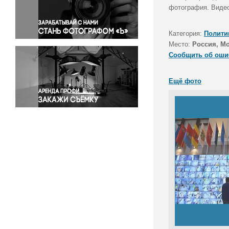
Правосудие
фотография. Видео
Происшествия и конфликты
Религия
Категория:
Полити
Место:
Россия, М
Светская жизнь
Сообщить об оши
Спорт
Экология
Ещё фото
Экономика и бизнес