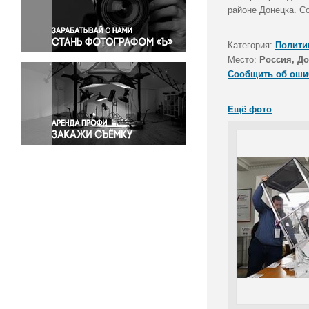
Правосудие
районе Донецка. С
Происшествия и конфликты
Религия
Категория:
Полити
Место:
Россия, Д
Светская жизнь
Сообщить об оши
Спорт
Экология
Ещё фото
Экономика и бизнес