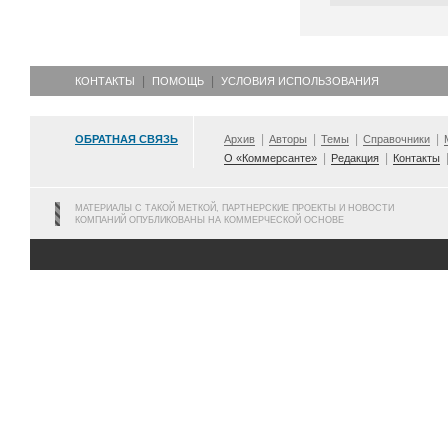
КОНТАКТЫ
ПОМОЩЬ
УСЛОВИЯ ИСПОЛЬЗОВАНИЯ
ОБРАТНАЯ СВЯЗЬ
Архив
Авторы
Темы
Справочники
О «Коммерсанте»
Редакция
Контакты
МАТЕРИАЛЫ С ТАКОЙ МЕТКОЙ, ПАРТНЕРСКИЕ ПРОЕКТЫ И НОВОСТИ
КОМПАНИЙ ОПУБЛИКОВАНЫ НА КОММЕРЧЕСКОЙ ОСНОВЕ