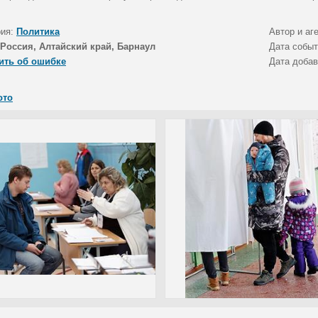
рия:
Политика
Автор и аг
Россия, Алтайский край, Барнаул
Дата собы
ить об ошибке
Дата доба
ото