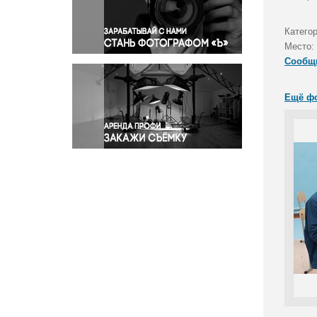
Правосудие
Происшествия и конфликты
Катего
Религия
Место:
Сообщ
Светская жизнь
Спорт
Ещё ф
Экология
Экономика и бизнес