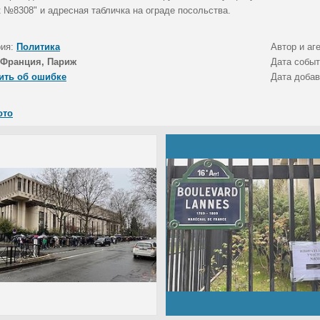
к №8308" и адресная табличка на ограде посольства.
рия:
Политика
Автор и аг
Франция, Париж
Дата собы
ить об ошибке
Дата доба
ото