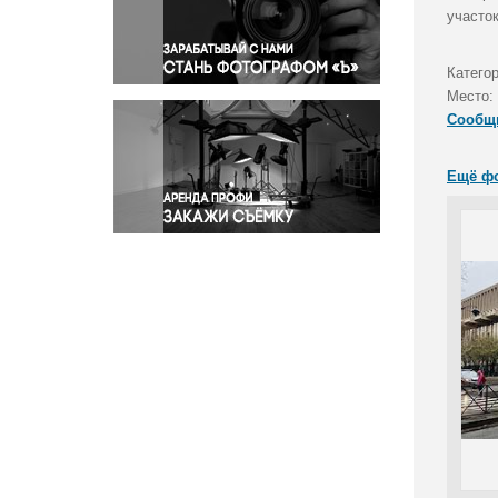
Правосудие
участо
Происшествия и конфликты
Религия
Катего
Место:
Светская жизнь
Сообщ
Спорт
Экология
Ещё ф
Экономика и бизнес