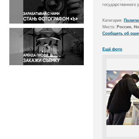
Правосудие
государственного у
Происшествия и конфликты
Религия
Категория:
Полити
Место:
Россия, Н
Светская жизнь
Сообщить об оши
Спорт
Экология
Ещё фото
Экономика и бизнес