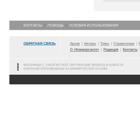
КОНТАКТЫ
ПОМОЩЬ
УСЛОВИЯ ИСПОЛЬЗОВАНИЯ
ОБРАТНАЯ СВЯЗЬ
Архив
Авторы
Темы
Справочники
О «Коммерсанте»
Редакция
Контакты
МАТЕРИАЛЫ С ТАКОЙ МЕТКОЙ, ПАРТНЕРСКИЕ ПРОЕКТЫ И НОВОСТИ
КОМПАНИЙ ОПУБЛИКОВАНЫ НА КОММЕРЧЕСКОЙ ОСНОВЕ